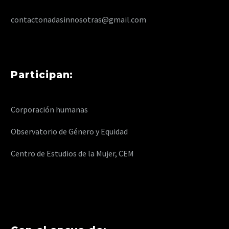
contactonadasinnosotras@gmail.com
Participan:
Corporación humanas
Observatorio de Género y Equidad
Centro de Estudios de la Mujer, CEM