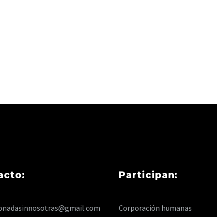
acto:
Participan:
onadasinnosotras@gmail.com
Corporación humanas