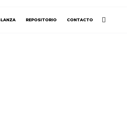
BLANZA
REPOSITORIO
CONTACTO
onal