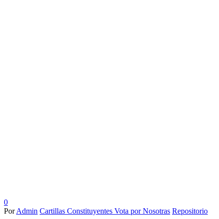
0
Por
Admin
Cartillas Constituyentes Vota por Nosotras
Repositorio