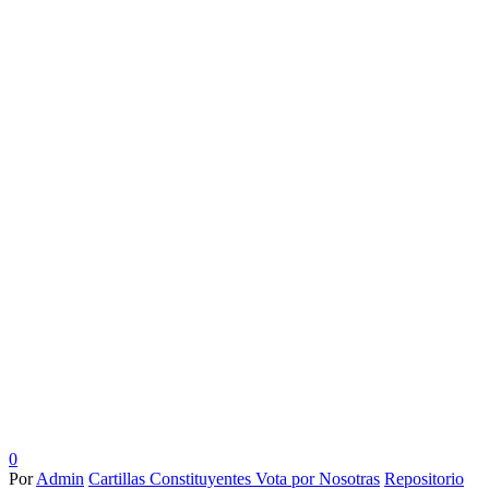
0
Por
Admin
Cartillas Constituyentes Vota por Nosotras
Repositorio