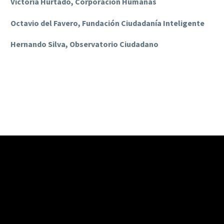
Victoria Hurtado,
Corporación Humanas
Octavio del Favero,
Fundación Ciudadanía Inteligente
Hernando Silva,
Observatorio Ciudadano